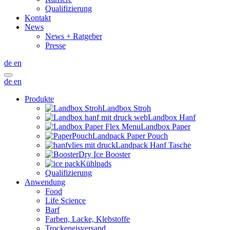
Qualifizierung
Kontakt
News
News + Ratgeber
Presse
de
en
de
en
Produkte
Landbox Stroh
Landbox Hanf
Landbox Paper
Landpack Paper Pouch
Landpack Hanf Tasche
Dry Ice Booster
Kühlpads
Qualifizierung
Anwendung
Food
Life Science
Barf
Farben, Lacke, Klebstoffe
Trockeneisversand