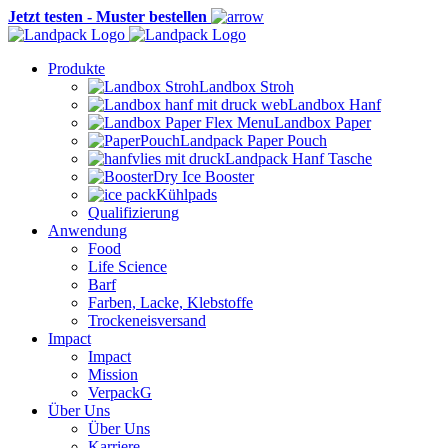
Jetzt testen - Muster bestellen
Produkte
Landbox Stroh
Landbox Hanf
Landbox Paper
Landpack Paper Pouch
Landpack Hanf Tasche
Dry Ice Booster
Kühlpads
Qualifizierung
Anwendung
Food
Life Science
Barf
Farben, Lacke, Klebstoffe
Trockeneisversand
Impact
Impact
Mission
VerpackG
Über Uns
Über Uns
Karriere