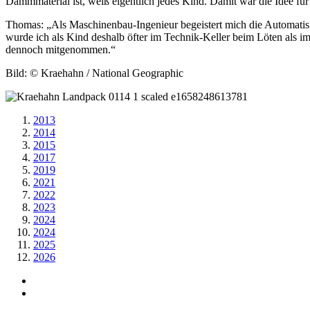
Dämmmaterial ist, weiß eigentlich jedes Kind. Damit war die Idee fü
Thomas: „Als Maschinenbau-Ingenieur begeistert mich die Automati
wurde ich als Kind deshalb öfter im Technik-Keller beim Löten als im
dennoch mitgenommen.“
Bild: © Kraehahn / National Geographic
2013
2014
2015
2017
2019
2021
2022
2023
2024
2024
2025
2026