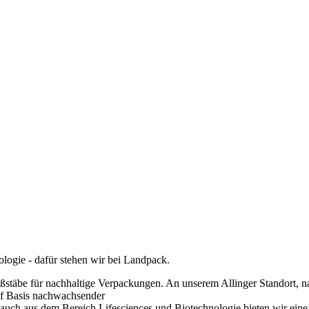
ologie - dafür stehen wir bei Landpack.
ßstäbe für nachhaltige Verpackungen. An unserem Allinger Standort, 
uf Basis nachwachsender
auch aus dem Bereich Lifesciences und Biotechnologie bieten wir eine