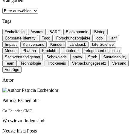
Kategorien
Tags
#enkelfähig
Awards
BARF
Bioökonomie
Biotop
Corporate Identity
Food
Forschungsprojekte
gdp
Hanf
Impact
Kühlversand
Kunden
Landpack
Life Science
Messe
Pharma
Produkte
ratioform
refrigerated shipping
Sachverständigenrat
Schokolade
straw
Stroh
Sustainability
Team
Technologie
Trockeneis
Verpackungsgesetz
Versand
Vorträge
Autor
Patricia Eschenlohr
Co-Founder, CMO
Wo wir zu finden sind:
Neuste Insta Posts