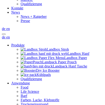
Qualifizierung
Kontakt
News
News + Ratgeber
Presse
de
en
de
en
Produkte
Landbox Stroh
Landbox Hanf
Landbox Paper
Landpack Paper Pouch
Landpack Hanf Tasche
Dry Ice Booster
Kühlpads
Qualifizierung
Anwendung
Food
Life Science
Barf
Farben, Lacke, Klebstoffe
Trockeneisversand