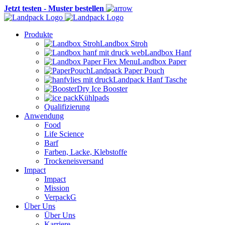
Jetzt testen - Muster bestellen
Produkte
Landbox Stroh
Landbox Hanf
Landbox Paper
Landpack Paper Pouch
Landpack Hanf Tasche
Dry Ice Booster
Kühlpads
Qualifizierung
Anwendung
Food
Life Science
Barf
Farben, Lacke, Klebstoffe
Trockeneisversand
Impact
Impact
Mission
VerpackG
Über Uns
Über Uns
Karriere