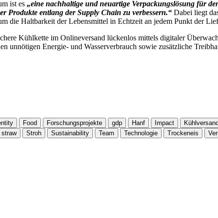
um ist es
„eine nachhaltige und neuartige Verpackungslösung für den
iger Produkte entlang der Supply Chain zu verbessern.“
Dabei liegt da
m die Haltbarkeit der Lebensmittel in Echtzeit an jedem Punkt der Lie
sichere Kühlkette im Onlineversand lückenlos mittels digitaler Überwach
n unnötigen Energie- und Wasserverbrauch sowie zusätzliche Treibh
ntity
Food
Forschungsprojekte
gdp
Hanf
Impact
Kühlversan
straw
Stroh
Sustainability
Team
Technologie
Trockeneis
Ve