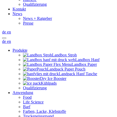
Qualifizierung
Kontakt
News
News + Ratgeber
Presse
de
en
de
en
Produkte
Landbox Stroh
Landbox Hanf
Landbox Paper
Landpack Paper Pouch
Landpack Hanf Tasche
Dry Ice Booster
Kühlpads
Qualifizierung
Anwendung
Food
Life Science
Barf
Farben, Lacke, Klebstoffe
Trockeneisversand