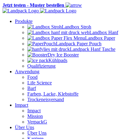
Jetzt testen - Muster bestellen
Produkte
Landbox Stroh
Landbox Hanf
Landbox Paper
Landpack Paper Pouch
Landpack Hanf Tasche
Dry Ice Booster
Kühlpads
Qualifizierung
Anwendung
Food
Life Science
Barf
Farben, Lacke, Klebstoffe
Trockeneisversand
Impact
Impact
Mission
VerpackG
Über Uns
Über Uns
Karriere