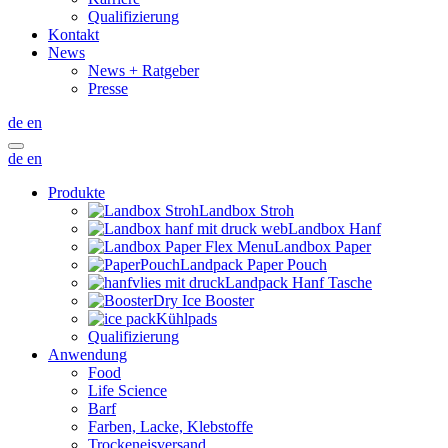
Qualifizierung
Kontakt
News
News + Ratgeber
Presse
de
en
de
en
Produkte
Landbox Stroh
Landbox Hanf
Landbox Paper
Landpack Paper Pouch
Landpack Hanf Tasche
Dry Ice Booster
Kühlpads
Qualifizierung
Anwendung
Food
Life Science
Barf
Farben, Lacke, Klebstoffe
Trockeneisversand