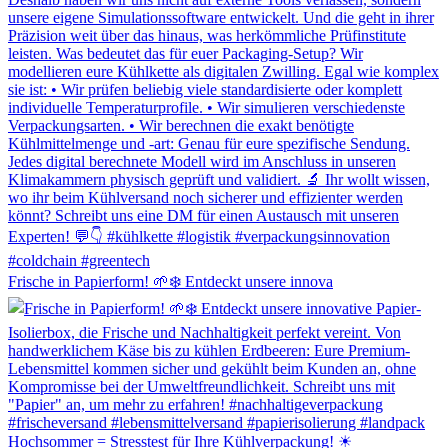
Frische in Papierform! 🌱❄️ Entdeckt unsere innova
Hochsommer = Stresstest für Ihre Kühlverpackung! ☀