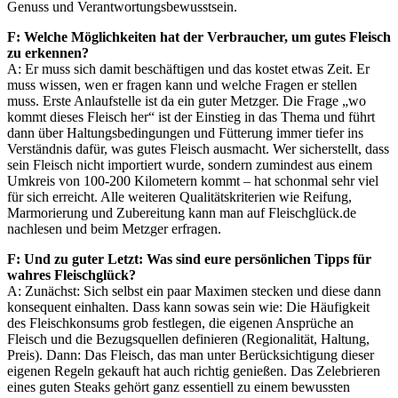
Genuss und Verantwortungsbewusstsein.
F: Welche Möglichkeiten hat der Verbraucher, um gutes Fleisch
zu erkennen?
A: Er muss sich damit beschäftigen und das kostet etwas Zeit. Er
muss wissen, wen er fragen kann und welche Fragen er stellen
muss. Erste Anlaufstelle ist da ein guter Metzger. Die Frage „wo
kommt dieses Fleisch her“ ist der Einstieg in das Thema und führt
dann über Haltungsbedingungen und Fütterung immer tiefer ins
Verständnis dafür, was gutes Fleisch ausmacht. Wer sicherstellt, dass
sein Fleisch nicht importiert wurde, sondern zumindest aus einem
Umkreis von 100-200 Kilometern kommt – hat schonmal sehr viel
für sich erreicht. Alle weiteren Qualitätskriterien wie Reifung,
Marmorierung und Zubereitung kann man auf Fleischglück.de
nachlesen und beim Metzger erfragen.
F: Und zu guter Letzt: Was sind eure persönlichen Tipps für
wahres Fleischglück?
A: Zunächst: Sich selbst ein paar Maximen stecken und diese dann
konsequent einhalten. Dass kann sowas sein wie: Die Häufigkeit
des Fleischkonsums grob festlegen, die eigenen Ansprüche an
Fleisch und die Bezugsquellen definieren (Regionalität, Haltung,
Preis). Dann: Das Fleisch, das man unter Berücksichtigung dieser
eigenen Regeln gekauft hat auch richtig genießen. Das Zelebrieren
eines guten Steaks gehört ganz essentiell zu einem bewussten