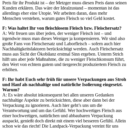
Preis für ihr Produkt ist – der Metzger muss diesen Preis dann seinen
Kunden erklären. Das wäre der Idealzustand – momentan ist das
allerdings eher eine Utopie. Wir arbeiten daran, dass mehr
Menschen verstehen, warum gutes Fleisch so viel Geld kostet.
F: Was haltet Ihr von fleischlosem Fleisch bzw. Fleischersatz?
A: Wir freuen uns über jeden, der weniger Fleisch isst – und
irgendwie muss man dieses Weniger ja kompensieren. Wir sind also
große Fans von Fleischersatz und Laborfleisch – sofern auch hier
Nachhaltigkeitsfaktoren berücksichtigt werden. Auch Fleischersatz
muss aus Sicht der Ökobilanz erstmal Sinn ergeben. Unterm Strich
hilft uns aber jede Maßnahme, die zu weniger Fleischkonsum führt,
den Wert von echtem gutem und tiergerecht produziertem Fleisch zu
erhöhen.
F: Ihr habt Euch sehr früh für unsere Verpackungen aus Stroh
und Hanf als nachhaltige und natürliche Isolierung eingesetzt.
Warum?
A: Es wäre absolut inkonsequent bei allen unseren Gedanken
nachhaltige Aspekte zu berücksichten, diese aber dann bei der
Verpackung zu ignorieren. Auch hier geht’s uns um die
Verantwortung und um das Gefühl. Wer hochwertiges Fleisch aus
einer hochwertigen, natürlichen und abbaubaren Verpackung
auspackt, genießt doch direkt mit einem viel besseren Gefühl. Allein
schon wie das riecht! Die Landpack-Verpackung vereint für uns