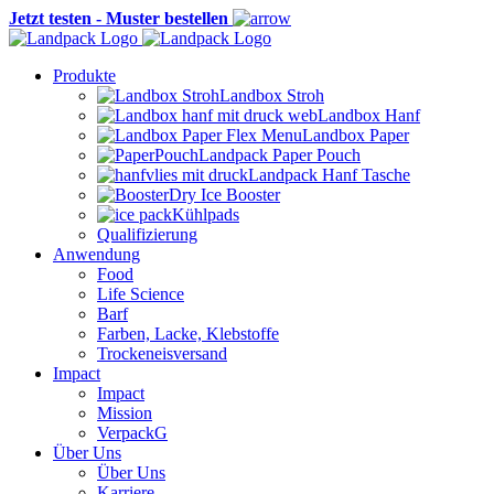
Jetzt testen - Muster bestellen
Produkte
Landbox Stroh
Landbox Hanf
Landbox Paper
Landpack Paper Pouch
Landpack Hanf Tasche
Dry Ice Booster
Kühlpads
Qualifizierung
Anwendung
Food
Life Science
Barf
Farben, Lacke, Klebstoffe
Trockeneisversand
Impact
Impact
Mission
VerpackG
Über Uns
Über Uns
Karriere