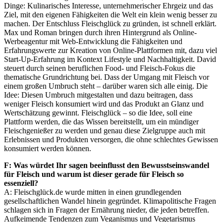
Dinge: Kulinarisches Interesse, unternehmerischer Ehrgeiz und das
Ziel, mit den eigenen Fähigkeiten die Welt ein klein wenig besser zu
machen. Der Entschluss Fleischglück zu gründen, ist schnell erklärt.
Max und Roman bringen durch ihren Hintergrund als Online-
Werbeagentur mit Web-Entwicklung die Fähigkeiten und
Erfahrungswerte zur Kreation von Online-Plattformen mit, dazu viel
Start-Up-Erfahrung im Kontext Lifestyle und Nachhaltigkeit. David
steuert durch seinen beruflichen Food- und Fleisch-Fokus die
thematische Grundrichtung bei. Dass der Umgang mit Fleisch vor
einem großen Umbruch steht – darüber waren sich alle einig. Die
Idee: Diesen Umbruch mitgestalten und dazu beitragen, dass
weniger Fleisch konsumiert wird und das Produkt an Glanz und
Wertschätzung gewinnt. Fleischglück – so die Idee, soll eine
Plattform werden, die das Wissen bereitstellt, um ein mündiger
Fleischgenießer zu werden und genau diese Zielgruppe auch mit
Erlebnissen und Produkten versorgen, die ohne schlechtes Gewissen
konsumiert werden können.
F: Was würdet Ihr sagen beeinflusst den Bewusstseinswandel
für Fleisch und warum ist dieser gerade für Fleisch so
essenziell?
A: Fleischglück.de wurde mitten in einen grundlegenden
gesellschaftlichen Wandel hinein gegründet. Klimapolitische Fragen
schlagen sich in Fragen der Ernährung nieder, die jeden betreffen.
Aufkeimende Tendenzen zum Veganismus und Vegetarismus