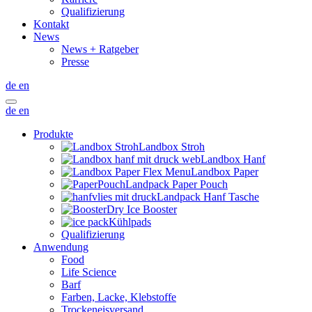
Qualifizierung
Kontakt
News
News + Ratgeber
Presse
de
en
de
en
Produkte
Landbox Stroh
Landbox Hanf
Landbox Paper
Landpack Paper Pouch
Landpack Hanf Tasche
Dry Ice Booster
Kühlpads
Qualifizierung
Anwendung
Food
Life Science
Barf
Farben, Lacke, Klebstoffe
Trockeneisversand