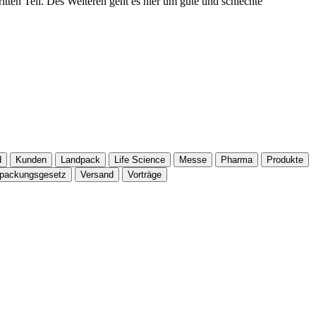
ten Teil. Des Weiteren geht es hier um gute und schlechte
d
Kunden
Landpack
Life Science
Messe
Pharma
Produkte
rpackungsgesetz
Versand
Vorträge