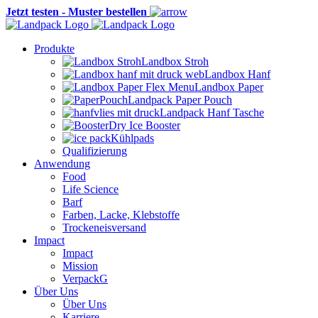
Jetzt testen - Muster bestellen
Produkte
Landbox Stroh
Landbox Hanf
Landbox Paper
Landpack Paper Pouch
Landpack Hanf Tasche
Dry Ice Booster
Kühlpads
Qualifizierung
Anwendung
Food
Life Science
Barf
Farben, Lacke, Klebstoffe
Trockeneisversand
Impact
Impact
Mission
VerpackG
Über Uns
Über Uns
Karriere