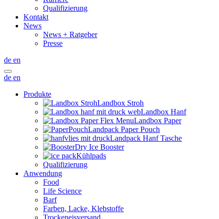
Qualifizierung
Kontakt
News
News + Ratgeber
Presse
de
en
de
en
Produkte
Landbox Stroh
Landbox Hanf
Landbox Paper
Landpack Paper Pouch
Landpack Hanf Tasche
Dry Ice Booster
Kühlpads
Qualifizierung
Anwendung
Food
Life Science
Barf
Farben, Lacke, Klebstoffe
Trockeneisversand