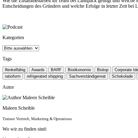
Wie die Zusammenarbeit im Team bei Landpack gelingt und welche Prin
Entscheidungen des Gründers und welche Erfolge in letzter Zeit bei 
Kategorien
Tags
#enkelfähig
Awards
BARF
Bioökonomie
Biotop
Corporate Ide
ratioform
refrigerated shipping
Sachverständigenrat
Schokolade
Autor
Maleen Scheible
Trainee Vertrieb, Marketing & Operations
Wo wir zu finden sind: