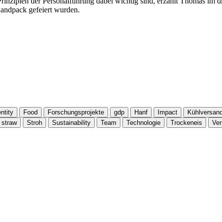
zipien der Personalführung dabei wichtig sind, erzählt Thomas im drit
Landpack gefeiert wurden.
ntity
Food
Forschungsprojekte
gdp
Hanf
Impact
Kühlversan
straw
Stroh
Sustainability
Team
Technologie
Trockeneis
Ve