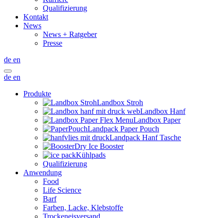
Qualifizierung
Kontakt
News
News + Ratgeber
Presse
de
en
de
en
Produkte
Landbox Stroh
Landbox Hanf
Landbox Paper
Landpack Paper Pouch
Landpack Hanf Tasche
Dry Ice Booster
Kühlpads
Qualifizierung
Anwendung
Food
Life Science
Barf
Farben, Lacke, Klebstoffe
Trockeneisversand