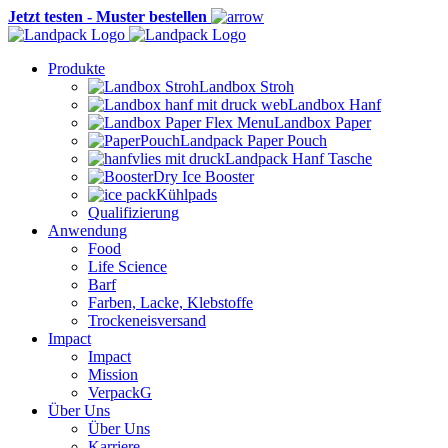
Jetzt testen - Muster bestellen
Produkte
Landbox Stroh
Landbox Hanf
Landbox Paper
Landpack Paper Pouch
Landpack Hanf Tasche
Dry Ice Booster
Kühlpads
Qualifizierung
Anwendung
Food
Life Science
Barf
Farben, Lacke, Klebstoffe
Trockeneisversand
Impact
Impact
Mission
VerpackG
Über Uns
Über Uns
Karriere