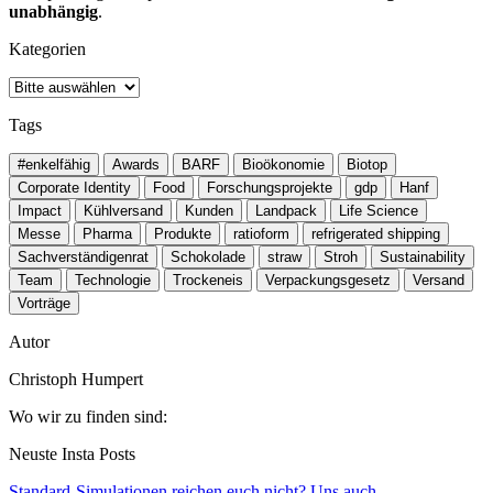
unabhängig
.
Kategorien
Tags
#enkelfähig
Awards
BARF
Bioökonomie
Biotop
Corporate Identity
Food
Forschungsprojekte
gdp
Hanf
Impact
Kühlversand
Kunden
Landpack
Life Science
Messe
Pharma
Produkte
ratioform
refrigerated shipping
Sachverständigenrat
Schokolade
straw
Stroh
Sustainability
Team
Technologie
Trockeneis
Verpackungsgesetz
Versand
Vorträge
Autor
Christoph Humpert
Wo wir zu finden sind:
Neuste Insta Posts
Standard-Simulationen reichen euch nicht? Uns auch